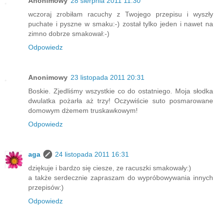
Anonimowy
28 sierpnia 2011 11:30
wczoraj zrobiłam racuchy z Twojego przepisu i wyszły
puchate i pyszne w smaku:-) został tylko jeden i nawet na
zimno dobrze smakował:-)
Odpowiedz
Anonimowy
23 listopada 2011 20:31
Boskie. Zjedliśmy wszystkie co do ostatniego. Moja słodka
dwulatka pożarła aż trzy! Oczywiście suto posmarowane
domowym dżemem truskawkowym!
Odpowiedz
aga
24 listopada 2011 16:31
dziękuje i bardzo się ciesze, ze racuszki smakowały:)
a także serdecznie zapraszam do wypróbowywania innych
przepisów:)
Odpowiedz