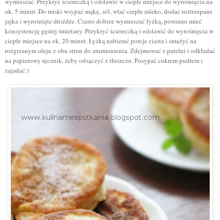
wymieszać. Przykryć ściereczką i odstawić w ciepłe miejsce do wyrośnięcia na
ok. 5 minut. Do miski wsypać mąkę, sól, wlać ciepłe mleko, dodać roztrzepane
jajka i wyrośnięte drożdże. Ciasto dobrze wymieszać łyżką, powinno mieć
konsystencję gęstej śmietany. Przykryć ściereczką i odstawić do wyrośnięcia w
ciepłe miejsce na ok. 20 minut. Łyżką nabierać porcje ciasta i smażyć na
rozgrzanym oleju z obu stron do zrumienienia. Zdejmować z patelni i odkładać
na papierowy ręcznik, żeby odsączyć z tłuszczu. Posypać cukrem pudrem i
zajadać:)