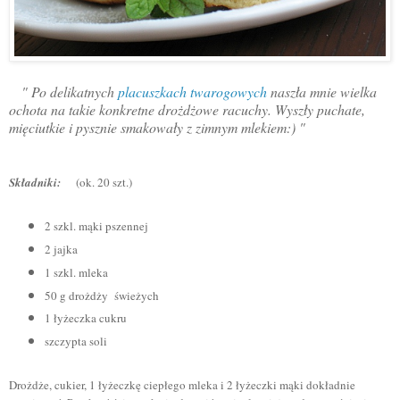
" Po delikatnych
placuszkach twarogowych
naszła mnie wielka
ochota na takie konkretne drożdżowe racuchy. Wyszły puchate,
mięciutkie i pysznie smakowały z zimnym mlekiem:) "
Składniki:
(ok. 20 szt.)
2 szkl. mąki pszennej
2 jajka
1 szkl. mleka
50 g drożdży świeżych
1 łyżeczka cukru
szczypta soli
Drożdże, cukier, 1 łyżeczkę ciepłego mleka i 2 łyżeczki mąki dokładnie